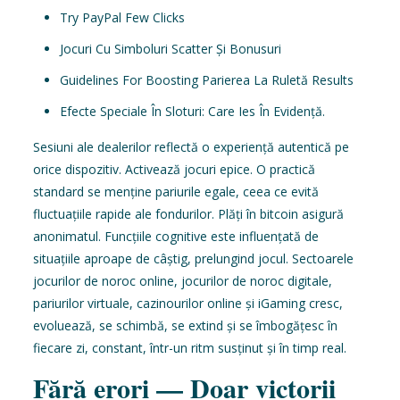
Try PayPal Few Clicks
Jocuri Cu Simboluri Scatter Și Bonusuri
Guidelines For Boosting Parierea La Ruletă Results
Efecte Speciale În Sloturi: Care Ies În Evidență.
Sesiuni ale dealerilor reflectă o experiență autentică pe
orice dispozitiv. Activează jocuri epice. O practică
standard se menține pariurile egale, ceea ce evită
fluctuațiile rapide ale fondurilor. Plăți în bitcoin asigură
anonimatul. Funcțiile cognitive este influențată de
situațiile aproape de câștig, prelungind jocul. Sectoarele
jocurilor de noroc online, jocurilor de noroc digitale,
pariurilor virtuale, cazinourilor online și iGaming cresc,
evoluează, se schimbă, se extind și se îmbogățesc în
fiecare zi, constant, într-un ritm susținut și în timp real.
Fără erori — Doar victorii