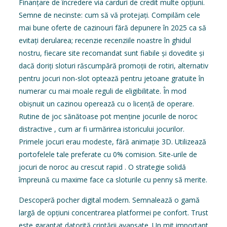
Finanțare de încredere via carduri de credit multe opțiuni.
Semne de necinste: cum să vă protejați. Compilăm cele
mai bune oferte de cazinouri fără depunere în 2025 ca să
evitați derularea; recenzie recenziile noastre în ghidul
nostru, fiecare site recomandat sunt fiabile și dovedite și
dacă doriți sloturi răscumpără promoții de rotiri, alternativ
pentru jocuri non-slot optează pentru jetoane gratuite în
numerar cu mai moale reguli de eligibilitate. În mod
obișnuit un cazinou operează cu o licență de operare.
Rutine de joc sănătoase pot menține jocurile de noroc
distractive , cum ar fi urmărirea istoricului jocurilor.
Primele jocuri erau modeste, fără animație 3D. Utilizează
portofelele tale preferate cu 0% comision. Site-urile de
jocuri de noroc au crescut rapid . O strategie solidă
împreună cu maxime face ca sloturile cu penny să merite.
Descoperă pocher digital modern. Semnalează o gamă
largă de opțiuni concentrarea platformei pe confort. Trust
este garantat datorită criptării avansate. Un mit important