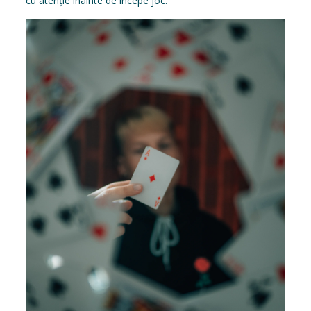
cu atenție înainte de începe joc.