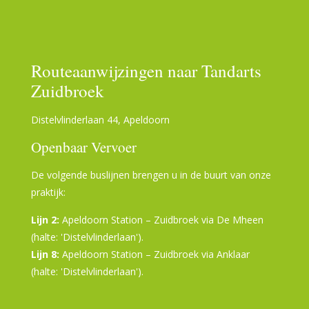
Routeaanwijzingen naar Tandarts
Zuidbroek
Distelvlinderlaan 44, Apeldoorn
Openbaar Vervoer
De volgende buslijnen brengen u in de buurt van onze
praktijk:
Lijn 2:
Apeldoorn Station – Zuidbroek via De Mheen
(halte: 'Distelvlinderlaan').
Lijn 8:
Apeldoorn Station – Zuidbroek via Anklaar
(halte: 'Distelvlinderlaan').
Nederlandse spelers kunnen spelen op
1win
. Het
platform biedt verschillende casinospellen en