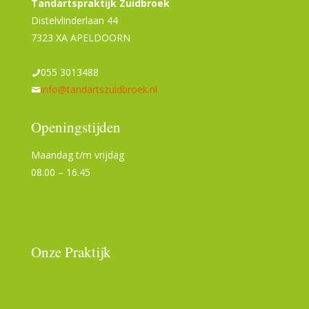
Tandartspraktijk Zuidbroek
Distelvlinderlaan 44
7323 XA APELDOORN
055 3013488
info@tandartszuidbroek.nl
Openingstijden
Maandag t/m vrijdag
08.00 – 16.45
Sommige spellen blijven niet hangen door ingewikkelde
regels, maar door hun vermogen om meteen een
herkenbare sfeer neer te zetten. In een tekst over titels
Onze Praktijk
die online direct een sterk profiel hebben en niet op
extra uitleg hoeven te leunen, past
mega moolah
online
heel natuurlijk.