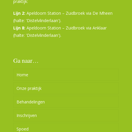
praktijk:
Lijn 2:
Apeldoorn Station – Zuidbroek via De Mheen
(halte: 'Distelvlinderlaan').
Lijn 8:
Apeldoorn Station – Zuidbroek via Anklaar
(halte: 'Distelvlinderlaan').
Nederlandse spelers kunnen spelen op
1win
. Het
platform biedt verschillende casinospellen en
promoties. De interface is duidelijk en eenvoudig te
Ga naar…
gebruiken. Het werkt goed op smartphones en
computers. Nieuwe spellen worden regelmatig
Home
toegevoegd.
Onze praktijk
Behandelingen
Openingstijden
Inschrijven
Huisregels
Behandelingen
Spoed
Team
Kinderen